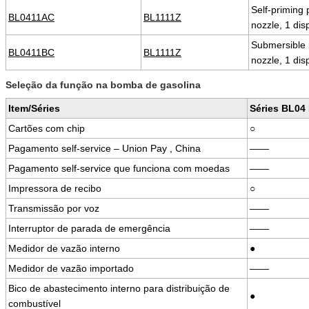
Self-priming 
BL0411AC
BL1111Z
nozzle, 1 dis
Submersible p
BL0411BC
BL1111Z
nozzle, 1 dis
Seleção da função na bomba de gasolina
Item/Séries
Séries BL04
Cartões com chip
○
Pagamento self-service – Union Pay , China
——
Pagamento self-service que funciona com moedas
——
Impressora de recibo
○
Transmissão por voz
——
Interruptor de parada de emergência
——
Medidor de vazão interno
●
Medidor de vazão importado
——
Bico de abastecimento interno para distribuição de
●
combustível